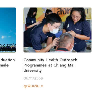
aduation
Community Health Outreach
emale
Programmes at Chiang Mai
University
06/11/2568
ดูเพิ่มเติม »