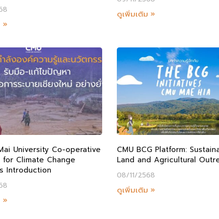
68
ดูเพิ่มเติม »
ม »
ai University Co-operative
CMU BCG Platform: Sustain
g for Climate Change
Land and Agricultural Outr
s Introduction
08/11/2568
68
ดูเพิ่มเติม »
ม »