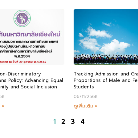
on-Discriminatory
Tracking Admission and Gr
ns Policy: Advancing Equal
Proportions of Male and F
ity and Social Inclusion
Students
68
06/11/2568
ม »
ดูเพิ่มเติม »
1
2
3
4