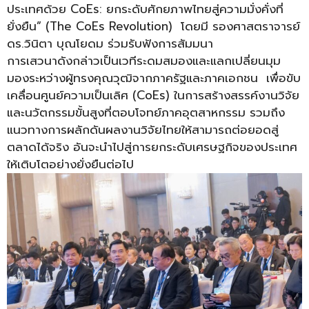
ประเทศด้วย CoEs: ยกระดับศักยภาพไทยสู่ความมั่งคั่งที่
ยั่งยืน” (The CoEs Revolution) โดยมี รองศาสตราจารย์
ดร.วินิตา บุณโยดม ร่วมรับฟังการสัมมนา
การเสวนาดังกล่าวเป็นเวทีระดมสมองและแลกเปลี่ยนมุม
มองระหว่างผู้ทรงคุณวุฒิจากภาครัฐและภาคเอกชน เพื่อขับ
เคลื่อนศูนย์ความเป็นเลิศ (CoEs) ในการสร้างสรรค์งานวิจัย
และนวัตกรรมขั้นสูงที่ตอบโจทย์ภาคอุตสาหกรรม รวมถึง
แนวทางการผลักดันผลงานวิจัยไทยให้สามารถต่อยอดสู่
ตลาดได้จริง อันจะนำไปสู่การยกระดับเศรษฐกิจของประเทศ
ให้เติบโตอย่างยั่งยืนต่อไป