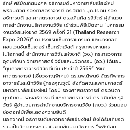
รักษ์ ศรีบัณฑิตมงคล อธิการบดีมหาวิทยาลัยเชียงใหม่
พร้อมด้วย รองศาสตราจารย์ ดร.วินิตา บุณโยดม รอง
อธิการบดี และศาสตราจารย์ ดร.อภินภัส รุจิวัตร์ ผู้อำนวย
การสำนักงานบริหารงานวิจัย เข้าร่วมพิธีเปิดงาน “มหกรรม
งานวิจัยแห่งชาติ 2569 ครั้งที่ 21 (Thailand Research
Expo 2026)” ณ โรงแรมเซ็นทาราแกรนด์ และบางกอก
คอนเวนชันเซ็นเตอร์ เซ็นทรัลเวิลด์ กรุงเทพมหานคร
ในโอกาสนี้ สำนักงานการวิจัยแห่งชาติ (วช.) กระทรวงการ
อุดมศึกษา วิทยาศาสตร์ วิจัยและนวัตกรรม (อว.) ได้มอบ
“ทุนศาสตราจารย์วิจัยดีเด่น ประจำปี 2569” ให้แก่
ศาสตราจารย์ (เชี่ยวชาญพิเศษ) ดร.นพ.นิพนธ์ ฉัตรทิพากร
อาจารย์และนักวิจัยผู้ทรงคุณวุฒิ สังกัดคณะแพทยศาสตร์
มหาวิทยาลัยเชียงใหม่ โดยมี รองศาสตราจารย์ ดร.วินิตา
บุณโยดม รองอธิการบดี และศาสตราจารย์ ดร.อภินภัส รุจิ
วัตร์ ผู้อำนวยการสำนักงานบริหารงานวิจัย (สบว.) ร่วมมอบ
ช่อดอกไม้เพื่อแสดงความยินดี
นอกจากนี้ อธิการบดีมหาวิทยาลัยเชียงใหม่ ยังได้รับเกียรติ
ร่วมเป็นวิทยากรเสวนาในงานสัมมนาวิชาการ “พลิกโฉม