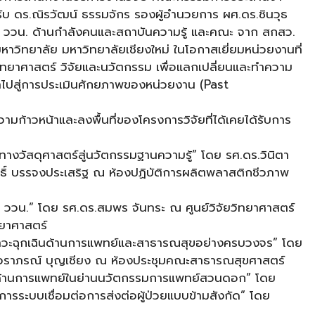
นรับ ดร.ณิรวัฒน์ ธรรมจักร รองผู้อำนวยการ ผศ.ดร.ชินวุธ
า ววน. ด้านกำลังคนและสถาบันความรู้ และคณะ จาก สกสว.
หาวิทยาลัย มหาวิทยาลัยเชียงใหม่ ในโอกาสเยี่ยมหน่วยงานที่
ทยาศาสตร์ วิจัยและนวัตกรรม เพื่อแลกเปลี่ยนและทำความ
ำไปสู่การประเมินศักยภาพของหน่วยงาน (Past
ามก้าวหน้าและลงพื้นที่ของโครงการวิจัยที่ได้เคยได้รับการ
ทางวัสดุศาสตร์สู่นวัตกรรมฐานความรู้” โดย รศ.ดร.วินิตา
ิทธิ์ บรรจงประเสริฐ ณ ห้องปฏิบัติการผลิตพลาสติกชีวภาพ
 ววน.” โดย รศ.ดร.สมพร จันทระ ณ ศูนย์วิจัยวิทยาศาสตร์
ทยาศาสตร์
าวะฉุกเฉินด้านการแพทย์และสาธารณสุขอย่างครบวงจร” โดย
.ดร.วราภรณ์ บุญเชียง ณ ห้องประชุมคณะสาธารณสุขศาสตร์
ด้านการแพทย์ในย่านนวัตกรรมการแพทย์สวนดอก” โดย
รระบบเชื่อมต่อการส่งต่อผู้ป่วยแบบข้ามสังกัด” โดย