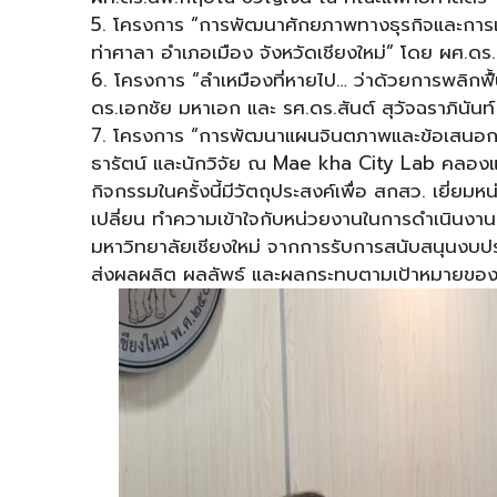
5. โครงการ “การพัฒนาศักยภาพทางธุรกิจและการเพ
ท่าศาลา อำเภอเมือง จังหวัดเชียงใหม่” โดย ผศ.ดร
6. โครงการ “ลำเหมืองที่หายไป… ว่าด้วยการพลิกฟื้
ดร.เอกชัย มหาเอก และ รศ.ดร.สันต์ สุวัจฉราภินันท์
7. โครงการ “การพัฒนาแผนจินตภาพและข้อเสนอการพ
ธารัตน์ และนักวิจัย ณ Mae kha City Lab คลองแม
กิจกรรมในครั้งนี้มีวัตถุประสงค์เพื่อ สกสว. เยี่ยมห
เปลี่ยน ทำความเข้าใจกับหน่วยงานในการดำเนินงา
มหาวิทยาลัยเชียงใหม่ จากการรับการสนับสนุนงบป
ส่งผลผลิต ผลลัพธ์ และผลกระทบตามเป้าหมายของมหา