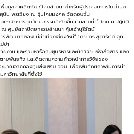
ิ่มมูลค่าผลิตภัณฑ์โคมล้านนาสำหรับผู้ประกอบการในตำบล
.สุบัน พรเวียง ณ ซุ้มโคมมงคล วัดดอนจั่น
นและจัดการทุนวัฒนธรรมที่เกิดขึ้นจากสายน้ำ” โดย ศ.ปฏิบัติ
 ณ ศูนย์สถาปัตยกรรมล้านนา คุ้มเจ้าบุรีรัตน์
ัฒนาคลองแม่ข่าเมืองเชียงใหม่” โดย ดร.สุดารัตน์ อุท
่ข่า
น่วยงาน และร่วมหารือกับผู้บริหารและนักวิจัย เพื่อสื่อสาร แลก
นตามพันธกิจ และติดตามความก้าวหน้าการวิจัยของ
ระมาณจากกองทุนส่งเสริม ววน. เพื่อเพิ่มศักยภาพในการนำ
วิทยาลัยที่ตั้งไว้