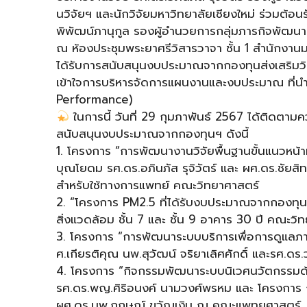
นวิจัยฯ และนักวิจัยมหาวิทยาลัยเชียงใหม่ ร่วมต้อ
พิพัฒน์ภานุกูล รองผู้อำนวยการกลุ่มภารกิจพัฒน
ณ ห้องประชุมพระยาศรีวิสารวาจา ชั้น 1 สำนักงานม
ได้รับการสนับสนุนงบประมาณจากกองทุนส่งเสริมวิ
เข้าใจการบริหารจัดการแผนงานและงบประมาณ ที่น
Performance)
ในการนี้ วันที่ 29 กุมภาพันธ์ 2567 ได้ติดตามคว
สนับสนุนงบประมาณจากกองทุนฯ ดังนี้
1. โครงการ “การพัฒนางานวิจัยพื้นฐานขั้นแนวหน้า
บุณโยดม รศ.ดร.อภินภัส รุจิวัตร์ และ ผศ.ดร.ชัยส
สำหรับใช้ทางการแพทย์ คณะวิทยาศาสตร์
2. “โครงการ PM2.5 ที่ได้รับงบประมาณจากกองทุน
สิ่งแวดล้อม ชั้น 7 และ ชั้น 9 อาคาร 30 ปี คณะวิ
3. โครงการ “การพัฒนาระบบบริการเพื่อการดูแลภ
ศ.เกียรติคุณ นพ.สุวัฒน์ จริยาเลิศศักดิ์ และรศ
4. โครงการ “กิจกรรมพัฒนาระบบนิเวศนวัตกรรม
รศ.ดร.พญ.ศิริอนงค์ นามวงศ์พรหม และ โครงการ กา
ผศ.ดร.นพ.กฤษณ์ ขวัญเงิน ณ คณะแพทยศาสตร์