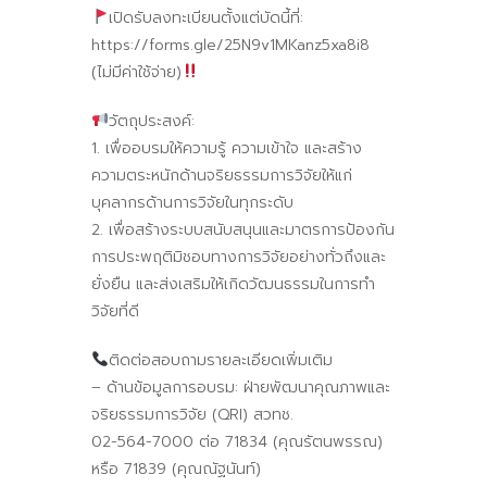
เปิดรับลงทะเบียนตั้งแต่บัดนี้ที่:
https://forms.gle/25N9v1MKanz5xa8i8
(ไม่มีค่าใช้จ่าย)
วัตถุประสงค์:
1. เพื่ออบรมให้ความรู้ ความเข้าใจ และสร้าง
ความตระหนักด้านจริยธรรมการวิจัยให้แก่
บุคลากรด้านการวิจัยในทุกระดับ
2. เพื่อสร้างระบบสนับสนุนและมาตรการป้องกัน
การประพฤติมิชอบทางการวิจัยอย่างทั่วถึงและ
ยั่งยืน และส่งเสริมให้เกิดวัฒนธรรมในการทำ
วิจัยที่ดี
ติดต่อสอบถามรายละเอียดเพิ่มเติม
– ด้านข้อมูลการอบรม: ฝ่ายพัฒนาคุณภาพและ
จริยธรรมการวิจัย (QRI) สวทช.
02-564-7000 ต่อ 71834 (คุณรัตนพรรณ)
หรือ 71839 (คุณณัฐนันท์)