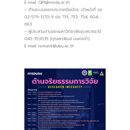
E-mail: QRI@nstda.or.th
– ด้านระบบออกประกาศนียบัตร: เจ้าหน้าที่ วช.
02-579-1370-9 ต่อ 751, 753, 754, 604,
663
– ผู้ประสานงานของมหาวิทยาลัยอุบลราชธานี
045-353035 (คุณพรพิมล มงคลงำ)
E-mail: rsmunit@ubu.ac.th