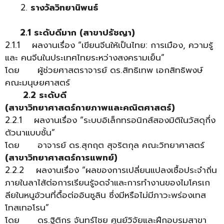
รางวัลวิทยานิพนธ์
2.1 ระดับดีมาก (สาขาปรัชญา)
2.1.1 ผลงานเรื่อง “เขียนจีนให้เป็นไทย: การเมือง, ความรู้
และ คนจีนในประเทศไทยระหว่างสงครามเย็น”
โดย ผู้ช่วยศาสตราจารย์ ดร.สิทธิเทพ เอกสิทธิพงษ์
คณะมนุษยศาสตร์
2.2 ระดับดี
(สาขาวิทยาศาสตร์กายภาพและคณิตศาสตร์)
2.2.1 ผลงานเรื่อง “ระบบอิเล็กทรอนิกส์สองมิติในวัสดุกึ่ง
ตัวนาแบบชั้น”
โดย อาจารย์ ดร.สุกฤต สุจริตกุล คณะวิทยาศาสตร์
(สาขาวิทยาศาสตร์การแพทย์)
2.2.2 ผลงานเรื่อง “ผลของการเปลี่ยนแปลงเชื้อประจำถิ่น
ภายในลาไส้ต่อการเรียนรู้จดจำและการทำงานของไมโครเก
ลียในหนูอ้วนที่ดื้อต่ออินซูลิน ซึ่งมีหรือไม่มีภาวะพร่องเทส
โทสเทอโรน”
โดย ดร.ฐิติกร จันทร์ไชย ศูนย์วิจัยและฝึกอบรมสาขา