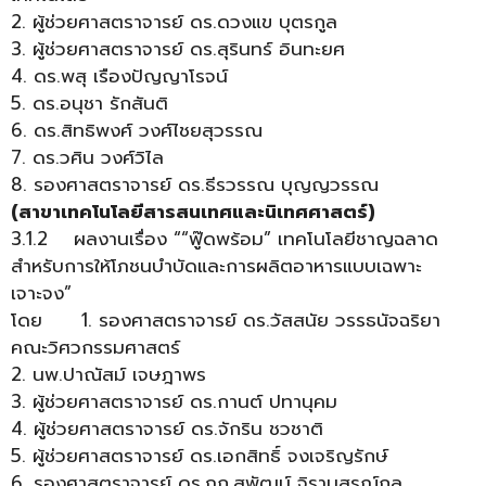
2. ผู้ช่วยศาสตราจารย์ ดร.ดวงแข บุตรกูล
3. ผู้ช่วยศาสตราจารย์ ดร.สุรินทร์ อินทะยศ
4. ดร.พสุ เรืองปัญญาโรจน์
5. ดร.อนุชา รักสันติ
6. ดร.สิทธิพงศ์ วงศ์ไชยสุวรรณ
7. ดร.วศิน วงศ์วิไล
8. รองศาสตราจารย์ ดร.ธีรวรรณ บุญญวรรณ
(สาขาเทคโนโลยีสารสนเทศและนิเทศศาสตร์)
3.1.2 ผลงานเรื่อง ““ฟู๊ดพร้อม” เทคโนโลยีชาญฉลาด
สำหรับการให้โภชนบำบัดและการผลิตอาหารแบบเฉพาะ
เจาะจง”
โดย 1. รองศาสตราจารย์ ดร.วัสสนัย วรรธนัจฉริยา
คณะวิศวกรรมศาสตร์
2. นพ.ปาณัสม์ เจษฎาพร
3. ผู้ช่วยศาสตราจารย์ ดร.กานต์ ปทานุคม
4. ผู้ช่วยศาสตราจารย์ ดร.จักริน ชวชาติ
5. ผู้ช่วยศาสตราจารย์ ดร.เอกสิทธิ์ จงเจริญรักษ์
6. รองศาสตราจารย์ ดร.ภก.สุพัฒน์ จิรานุสรณ์กุล