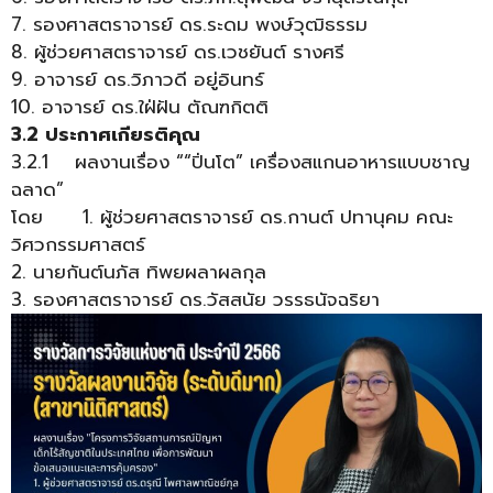
7. รองศาสตราจารย์ ดร.ระดม พงษ์วุฒิธรรม
8. ผู้ช่วยศาสตราจารย์ ดร.เวชยันต์ รางศรี
9. อาจารย์ ดร.วิภาวดี อยู่อินทร์
10. อาจารย์ ดร.ใฝ่ฝัน ตัณฑกิตติ
3.2 ประกาศเกียรติคุณ
3.2.1 ผลงานเรื่อง ““ปิ่นโต” เครื่องสแกนอาหารแบบชาญ
ฉลาด”
โดย 1. ผู้ช่วยศาสตราจารย์ ดร.กานต์ ปทานุคม คณะ
วิศวกรรมศาสตร์
2. นายกันต์นภัส ทิพยผลาผลกุล
3. รองศาสตราจารย์ ดร.วัสสนัย วรรธนัจฉริยา