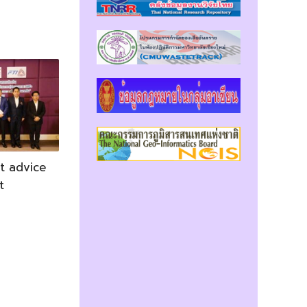
t advice
t