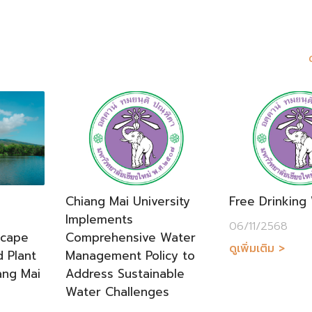
s
Chiang Mai University
Free Drinking
Implements
06/11/2568
scape
Comprehensive Water
ดูเพิ่มเติม >
 Plant
Management Policy to
ang Mai
Address Sustainable
Water Challenges