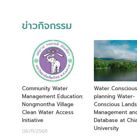
ข่าวกิจกรรม
Community Water
Water Consciou
Management Education:
planning Water-
Nongmontha Village
Conscious Land
Clean Water Access
Management and
Initiative
Database at Chi
University
06/11/2568