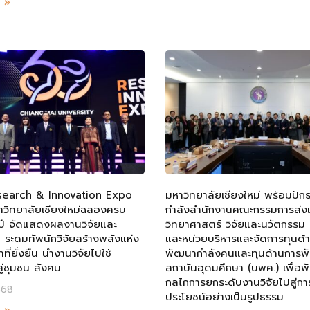
ม »
earch & Innovation Expo
มหาวิทยาลัยเชียงใหม่ พร้อมปัก
วิทยาลัยเชียงใหม่ฉลองครบ
กำลังสำนักงานคณะกรรมการส่งเ
ี จัดแสดงผลงานวิจัยและ
วิทยาศาสตร์ วิจัยและนวัตกรรม 
 ระดมทัพนักวิจัยสร้างพลังแห่ง
และหน่วยบริหารและจัดการทุนด้
ี่ยั่งยืน นำงานวิจัยไปใช้
พัฒนากำลังคนและทุนด้านการพ
ู่ชุมชน สังคม
สถาบันอุดมศึกษา (บพค.) เพื่อ
กลไกการยกระดับงานวิจัยไปสู่การ
568
ประโยชน์อย่างเป็นรูปธรรม