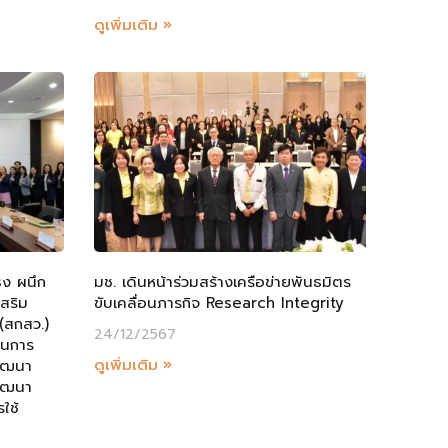
ดูเพิ่มเติม »
ธง ผนึก
มช. เดินหน้าร่วมสร้างเครือข่ายพันธมิตร
สริม
ขับเคลื่อนภารกิจ Research Integrity
(สกสว.)
24/12/2567
านการ
ดูเพิ่มเติม »
ัฒนา
พัฒนา
ใช้