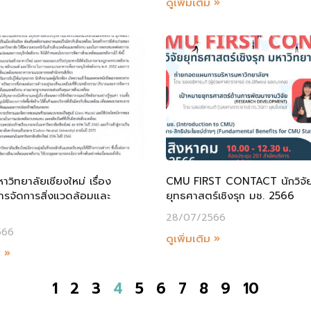
ดูเพิ่มเติม »
วิทยาลัยเชียงใหม่ เรื่อง
CMU FIRST CONTACT นักวิจั
รจัดการสิ่งแวดล้อมและ
ยุทธศาสตร์เชิงรุก มช. 2566
28/07/2566
566
ดูเพิ่มเติม »
ม »
1
2
3
4
5
6
7
8
9
10