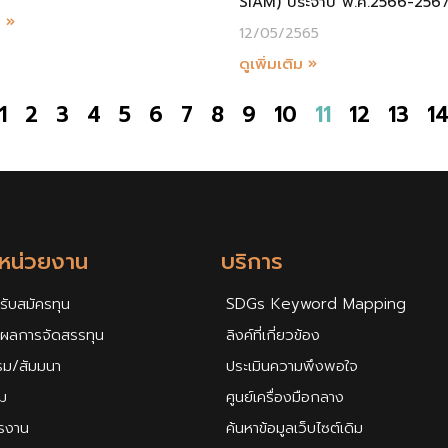
SIAM) ประจำปี พ.ศ.2566-256
ม »
12/05/2565
ดูเพิ่มเติม »
1
2
3
4
5
6
7
8
9
10
11
12
13
1
กหน่วยงาน
บริการ
รับสมัครทุน
SDGs Keyword Mapping
ศผลการจัดสรรทุน
ลิงค์ที่เกี่ยวข้อง
รม/สัมมนา
ประเมินความพึงพอใจ
ม
ศูนย์เครื่องมือกลาง
ครงาน
ค้นหาข้อมูลเว็บไซต์เดิม