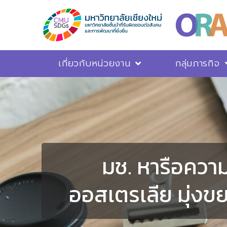
เกี่ยวกับหน่วยงาน
กลุ่มภารกิจ
มช. หารือควา
ออสเตรเลีย มุ่งข