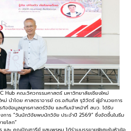
SMC Hub คณะวิศวกรรมศาสตร์ มหาวิทยาลัยเชียงใหม่
หม่ นำโดย ศาสตราจารย์ ดร.อภินภัส รุจิวัตร์ ผู้อำนวยการ
จข้อมูลยุทธศาสตร์วิจัย และทีมเจ้าหน้าที่ สบว. ได้รับ
าร “วันนักวิจัยพบนักวิจัย ประจำปี 2569” ซึ่งจัดขึ้นในธีม
หมายโลก”
วยการ และ คุณปัณฑารีย์ แสนพรหม ได้ร่วมบรรยายพิเศษในหัวข้อ