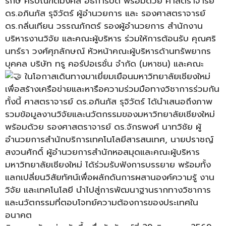
รักษ์ ศรีบัณฑิตมงคล อธิการบดี พร้อมด้วย ศาสตราจารย์
ดร.อภินภัส รุจิวัตร์ ผู้อำนวยการ และ รองศาสตราจารย์
ดร.กลิ่นเทียน วรรณภักตร์ รองผู้อำนวยการ สำนักงาน
บริหารงานวิจัย และคณะผู้บริหาร ร่วมให้การต้อนรับ คุณศริ
นทร์รา วงศ์ศุภลักษณ์ หัวหน้าคณะผู้บริหารด้านทรัพยากร
บุคคล บริษัท ทรู คอร์ปอเรชั่น จำกัด (มหาชน) และคณะ
ในโอกาสเดินทางมาเยี่ยมเยือนมหาวิทยาลัยเชียงใหม่
เพื่อสร้างเครือข่ายและหารือความร่วมมือทางวิชาการร่วมกัน
ทั้งนี้ ศาสตราจารย์ ดร.อภินภัส รุจิวัตร์ ได้นำเสนอถึงภาพ
รวมข้อมูลงานวิจัยและนวัตกรรมของมหาวิทยาลัยเชียงใหม่
พร้อมด้วย รองศาสตราจารย์ ดร.จักรพงศ์ นาทวิชัย ผู้
อำนวยการสำนักบริการเทคโนโลยีสารสนเทศ, นายปราชญ์
สงวนศักดิ์ ผู้อำนวยการสำนักหอสมุดและคณะผู้บริหาร
มหาวิทยาลัยเชียงใหม่ ได้ร่วมรับฟังการบรรยาย พร้อมทั้ง
แลกเปลี่ยนวิสัยทัศน์เพื่อผลักดันการผสานองค์ความรู้ งาน
วิจัย และเทคโนโลยี นำไปสู่การพัฒนาฐานรากทางวิชาการ
และนวัตกรรมที่ตอบโจทย์ความต้องการของประเทศใน
อนาคต